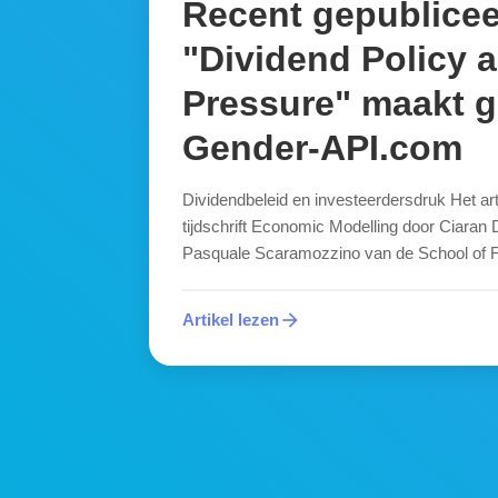
Recent gepublice
"Dividend Policy 
Pressure" maakt g
Gender-API.com
Dividendbeleid en investeerdersdruk Het arti
tijdschrift Economic Modelling door Ciaran
Pasquale Scaramozzino van de School of F
arrow_forward
Artikel lezen