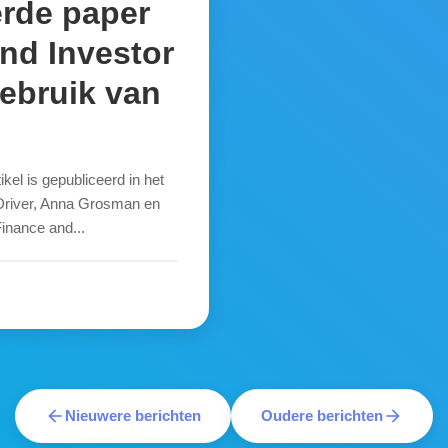
erde paper
and Investor
ebruik van
kel is gepubliceerd in het
 Driver, Anna Grosman en
inance and...
arrow_back
arrow_forward
Nieuwere berichten
Oudere berichten