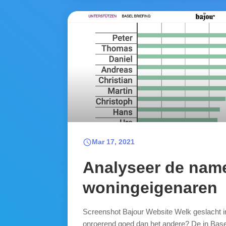
schedule
Mar 17, 2021
Analyseer de nam
woningeigenaren
Screenshot Bajour Website Welk geslacht i
onroerend goed dan het andere? De in Base