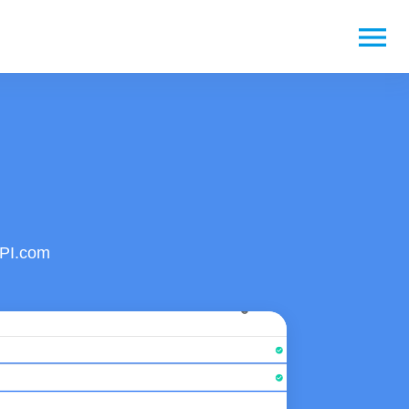
menu
API.com