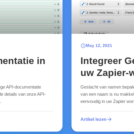
schedule
May 12, 2021
entatie in
Integreer G
uw Zapier-
ige API-documentatie
Geslacht van namen bepalen
le details van onze API-
van een naam is nu makkelij
.
eenvoudig in uw Zapier workf
arrow_forward
Artikel lezen