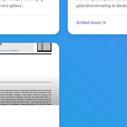
vice gebrui...
gebruikerservaring te biede
arrow_forward
Artikel lezen