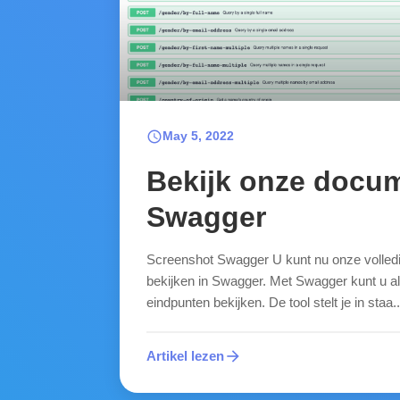
schedule
May 5, 2022
Bekijk onze docum
Swagger
Screenshot Swagger U kunt nu onze volled
bekijken in Swagger. Met Swagger kunt u al
eindpunten bekijken. De tool stelt je in staa..
arrow_forward
Artikel lezen