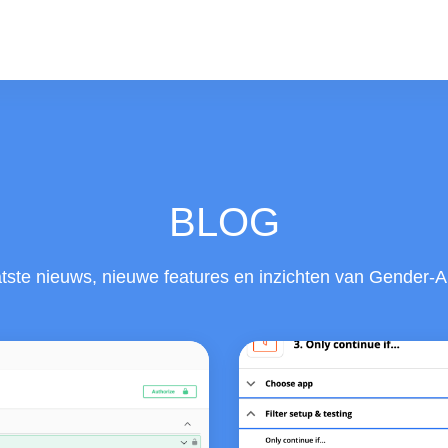
BLOG
atste nieuws, nieuwe features en inzichten van Gender-