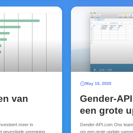
schedule
May 10, 2020
en van
Gender-API.
een grote 
nvesteert meer in
Gender-API.com Ons team 
l gevestigde vereniging
om een grote update samen 