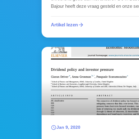
Bajour heeft deze vraag gesteld en onze ser
arrow_forward
Artikel lezen
schedule
Jan 9, 2020