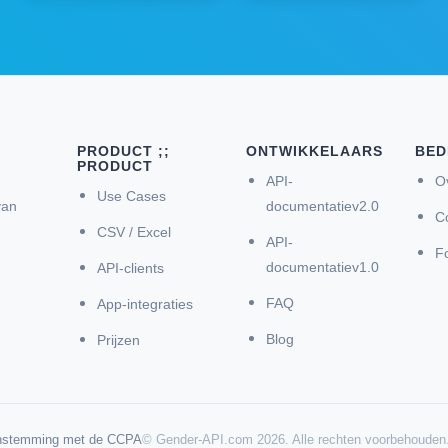
PRODUCT ;;
ONTWIKKELAARS
BED
PRODUCT
API-
O
Use Cases
van
documentatiev2.0
C
CSV / Excel
API-
Fo
documentatiev1.0
API-clients
FAQ
App-integraties
Blog
Prijzen
enstemming met de CCPA
© Gender-API.com 2026. Alle rechten voorbehouden