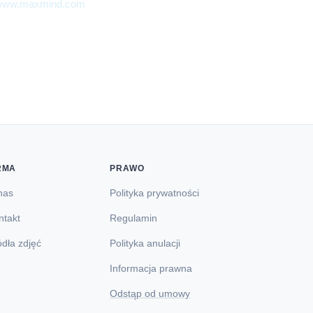
//www.maxmind.com
.
RMA
PRAWO
nas
Polityka prywatności
ntakt
Regulamin
ódła zdjęć
Polityka anulacji
Informacja prawna
Odstąp od umowy