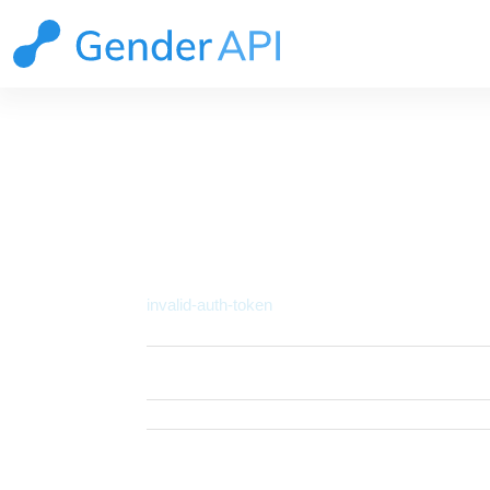
DOKUMENTACJA 
Szczegóły problemu
invalid-auth-token
Status
invalid-auth-token
HTTP Status
400
Code
Description
Invalid authentication t