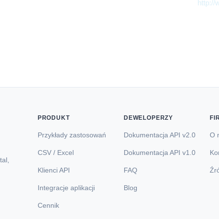
ra dane GeoLite2 utworzone przez firmę MaxMind, dostępne z
http:
PRODUKT
DEWELOPERZY
FI
Przykłady zastosowań
Dokumentacja API v2.0
O 
CSV / Excel
Dokumentacja API v1.0
Ko
tal,
Klienci API
FAQ
Źr
Integracje aplikacji
Blog
Cennik