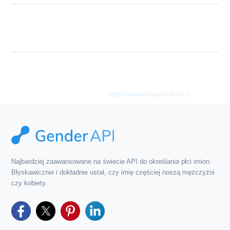
The given country code is not valid. You
Description
can find a list of valid country codes in our
API docs.
Ten produkt zawiera dane GeoLite2 utworzone przez firmę
MaxMind, dostępne z
http://www.maxmind.com
.
Najbardziej zaawansowane na świecie API do określania płci imion.
Błyskawicznie i dokładnie ustal, czy imię częściej noszą mężczyźni
czy kobiety.