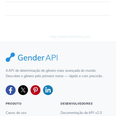
Description
Invalid or empty email address given.
Este produto inclui dados GeoLite2 criados pela MaxMind,
disponíveis em
http://www.maxmind.com
.
A API de determinação de gênero mais avançada do mundo.
Descobre o gênero pelo primeiro nome — rápido e com precisão.
PRODUTO
DESENVOLVEDORES
Casos de uso
Documentação da API v2.0