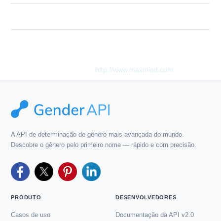
Description
Too many queries in a single API call.
Este produto inclui dados GeoLite2 criados pela MaxMind,
disponíveis em
http://www.maxmind.com
.
A API de determinação de gênero mais avançada do mundo.
Descobre o gênero pelo primeiro nome — rápido e com precisão.
PRODUTO
DESENVOLVEDORES
Casos de uso
Documentação da API v2.0