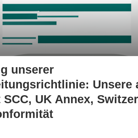
ng unserer
tungsrichtlinie: Unsere a
it SCC, UK Annex, Switze
nformität