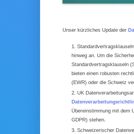
Aktualisierung unserer Datenverarbeitungsric
Annex, Switzerland Annex und CCPA-Konfor
Unser kürzliches Update der
Da
Standardvertragsklausel
hinweg an. Um die Sicherhe
Standardvertragsklauseln (
bieten einen robusten rech
(EWR) oder die Schweiz ve
UK Datenverarbeitungsan
Datenverarbeitungsrichtli
Übereinstimmung mit dem U
GDPR) stehen.
Schweizerischer Datenve