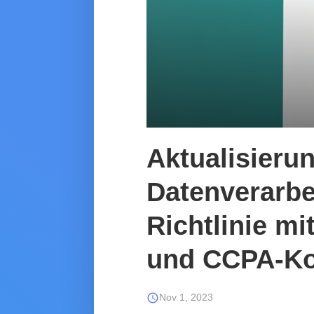
Aktualisieru
Datenverarbei
Richtlinie m
und CCPA-Ko
schedule
Nov 1, 2023