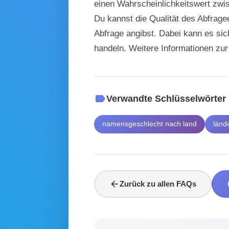
einen Wahrscheinlichkeitswert zwis
Du kannst die Qualität des Abfrage
Abfrage angibst. Dabei kann es s
handeln. Weitere Informationen zur
label
Verwandte Schlüsselwörter
namensgeschlecht nach land
länd
arrow_back
he
Zurück zu allen FAQs