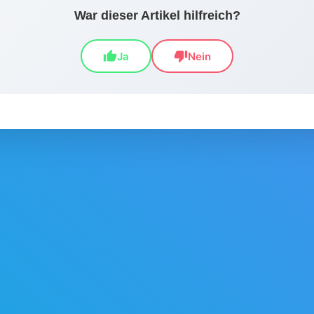
War dieser Artikel hilfreich?
thumb_up
thumb_down
Ja
Nein