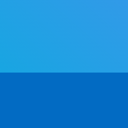
PRODUKT
ENTWICKLER
FI
Anwendungsfälle
API Docs v2.0
Üb