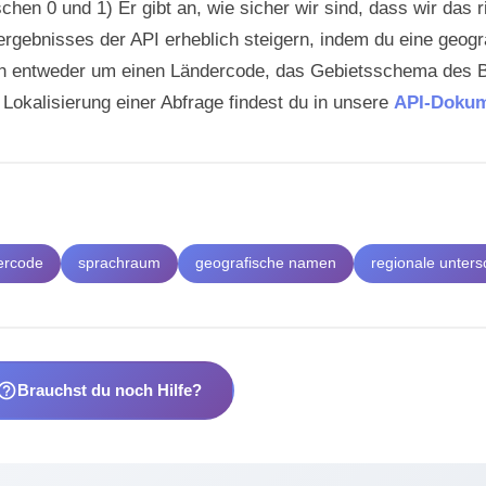
chen 0 und 1) Er gibt an, wie sicher wir sind, dass wir das 
ergebnisses der API erheblich steigern, indem du eine geogr
ich entweder um einen Ländercode, das Gebietsschema des 
 Lokalisierung einer Abfrage findest du in unsere
API-Dokum
ercode
sprachraum
geografische namen
regionale unters
lp_outline
Brauchst du noch Hilfe?