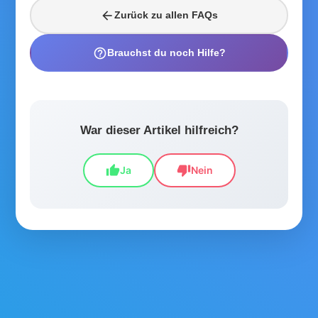
arrow_back
Zurück zu allen FAQs
help_outline
Brauchst du noch Hilfe?
War dieser Artikel hilfreich?
thumb_up
thumb_down
Ja
Nein