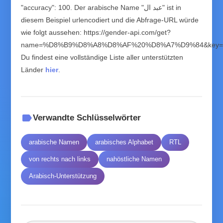
"accuracy": 100. Der arabische Name "عبد ال" ist in
diesem Beispiel urlencodiert und die Abfrage-URL würde
wie folgt aussehen: https://gender-api.com/get?
name=%D8%B9%D8%A8%D8%AF%20%D8%A7%D9%84&key=Y
Du findest eine vollständige Liste aller unterstützten
Länder
hier
.
label
Verwandte Schlüsselwörter
arabische Namen
arabisches Alphabet
RTL
von rechts nach links
nahöstliche Namen
Arabisch-Unterstützung