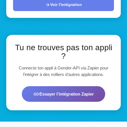
arrow_forward
Voir l'intégration
Tu ne trouves pas ton appli
?
Connecte ton appli à Gender-API via Zapier pour
l’intégrer à des milliers d’autres applications.
link
Essayer l’intégration Zapier