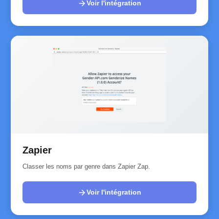
arrow_forward
Voir l'intégration
Zapier
Classer les noms par genre dans Zapier Zap.
arrow_forward
Voir l'intégration