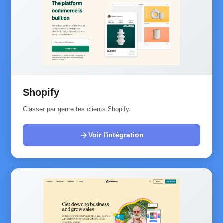
Shopify
Classer par genre tes clients Shopify.
arrow_forward
Voir l'intégration