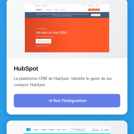
HubSpot
La plateforme CRM de HubSpot. Identifie le genre de tes
contacts HubSpot.
arrow_forward
Voir l'intégration