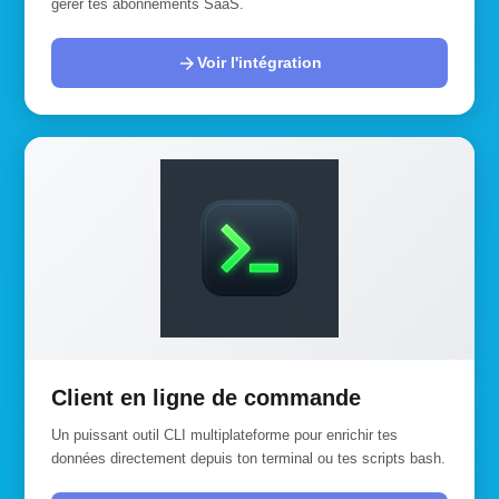
gérer tes abonnements SaaS.
arrow_forward
Voir l'intégration
Client en ligne de commande
Un puissant outil CLI multiplateforme pour enrichir tes
données directement depuis ton terminal ou tes scripts bash.