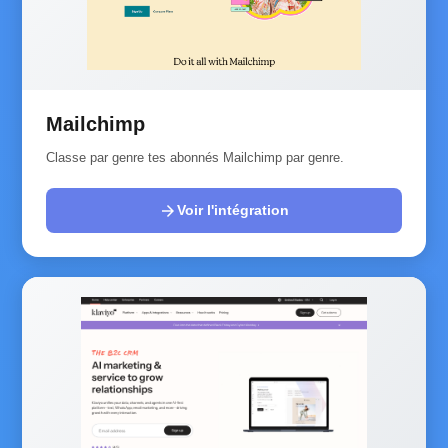
Mailchimp
Classe par genre tes abonnés Mailchimp par genre.
arrow_forward
Voir l'intégration