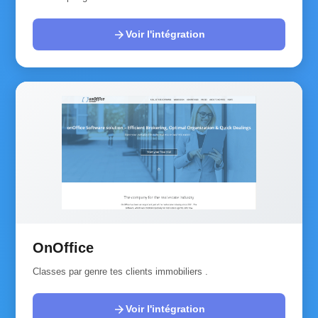
arrow_forward
Voir l'intégration
OnOffice
Classes par genre tes clients immobiliers .
arrow_forward
Voir l'intégration