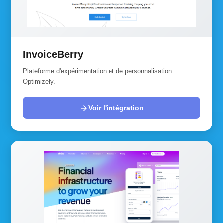
InvoiceBerry
Plateforme d'expérimentation et de personnalisation
Optimizely.
arrow_forward
Voir l'intégration