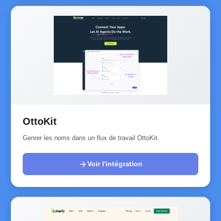
OttoKit
Genrer les noms dans un flux de travail OttoKit.
arrow_forward
Voir l'intégration