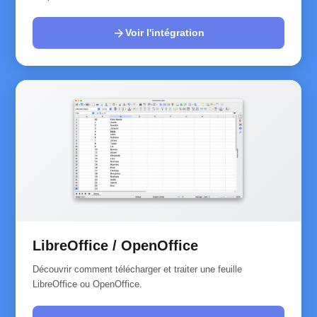
arrow_forward
Voir l'intégration
LibreOffice / OpenOffice
Découvrir comment télécharger et traiter une feuille
LibreOffice ou OpenOffice.