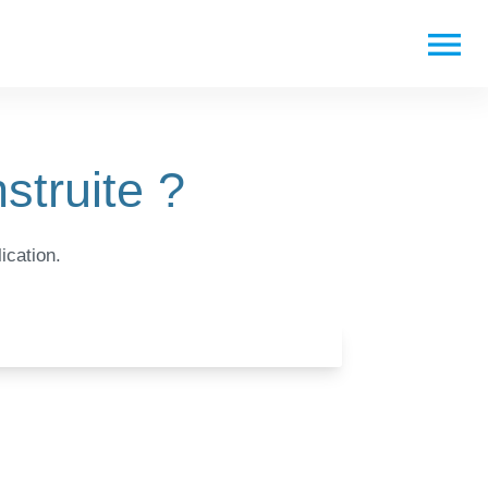
menu
struite ?
ication.