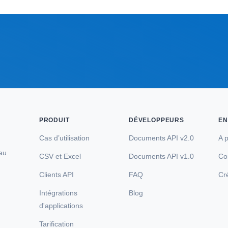
PRODUIT
DÉVELOPPEURS
EN
Cas d’utilisation
Documents API v2.0
A 
 au
CSV et Excel
Documents API v1.0
Co
—
Clients API
FAQ
Cr
Intégrations
Blog
d'applications
Tarification