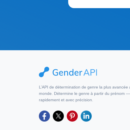
L’API de détermination de genre la plus avancée
monde. Détermine le genre à partir du prénom 
rapidement et avec précision.