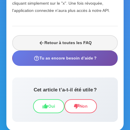
cliquant simplement sur le "x". Une fois révoquée,
l'application connectée n'aura plus accès à notre API.
arrow_back
Retour à toutes les FAQ
help_outline
Tu as encore besoin d’aide ?
Cet article t’a-t-il été utile ?
thumb_up
thumb_down
Oui
Non