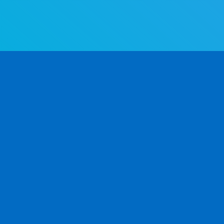
L’API de détermination de genre la plus avancée au monde.
Détermine le genre à partir du prénom — rapidement et avec
précision.
PRODUIT
DÉVELOPPEURS