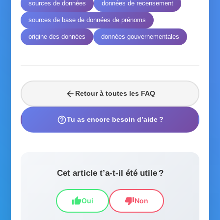
sources de données
données de recensement
sources de base de données de prénoms
origine des données
données gouvernementales
arrow_back
Retour à toutes les FAQ
help_outline
Tu as encore besoin d’aide ?
Cet article t’a-t-il été utile ?
thumb_up
thumb_down
Oui
Non