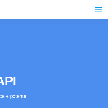
menu
API
ice e potente