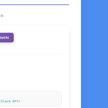
ca:
ell’AI
chiave API>