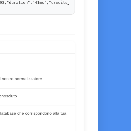
93,"duration":"41ms","credits_used":1}
l nostro normalizzatore
conosciuto
o database che corrispondono alla tua