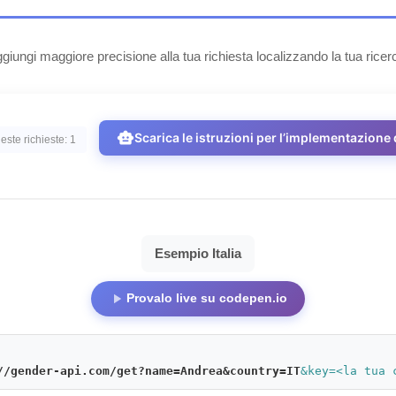
giungi maggiore precisione alla tua richiesta localizzando la tua ricer
smart_toy
Scarica le istruzioni per l’implementazione d
este richieste: 1
Esempio Italia
play_arrow
Provalo live su codepen.io
//gender-api.com/get?name=Andrea&country=IT
&key=<la tua 