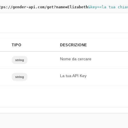
tps://gender-api.com/get?name=Elizabeth
&key=<la tua chia
TIPO
DESCRIZIONE
Nome da cercare
string
La tua API Key
string