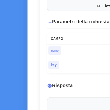
GET ht
Parametri della richiesta
list
CAMPO
name
key
Risposta
check_circle