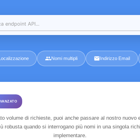
group
email
Localizzazione
Nomi multipli
Indirizzo Email
VANZATO
o volume di richieste, puoi anche passare al nostro nuovo e
più robusta quando si interrogano più nomi in una singola ri
implementare.