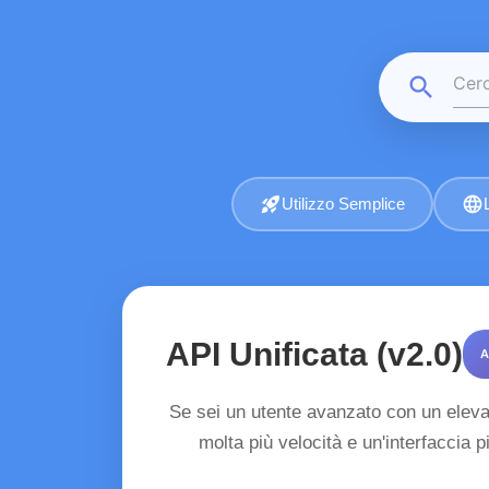
search
rocket_launch
language
Utilizzo Semplice
API Unificata (v2.0)
A
Se sei un utente avanzato con un elevat
molta più velocità e un'interfaccia 