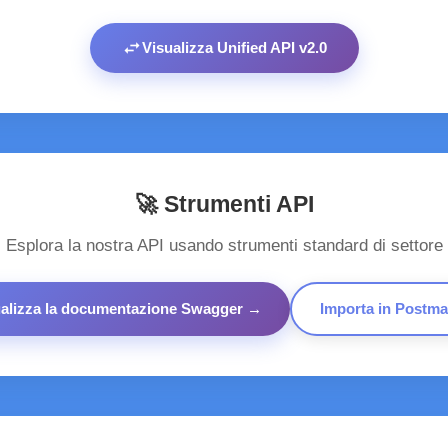
swap_horiz
Visualizza Unified API v2.0
🚀 Strumenti API
Esplora la nostra API usando strumenti standard di settore
ualizza la documentazione Swagger →
Importa in Postm