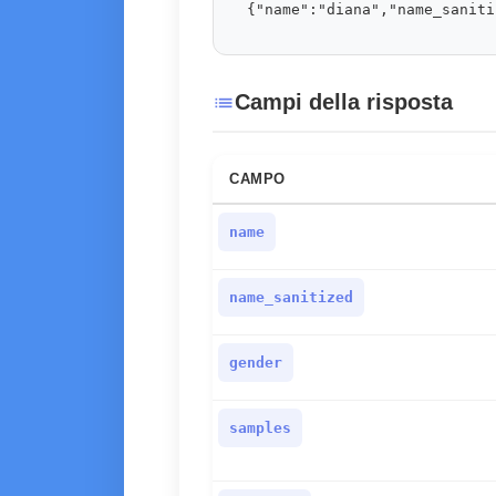
{"name":"diana","name_saniti
Campi della risposta
list
CAMPO
name
name_sanitized
gender
samples