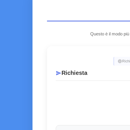
Questo è il modo più
info
Richi
Richiesta
send