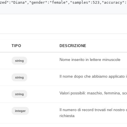
zed":"Diana","gender":"female","samples":523,"accuracy":
TIPO
DESCRIZIONE
Nome inserito in lettere minuscole
string
Il nome dopo che abbiamo applicato i
string
Valori possibili: maschio, femmina, s
string
Il numero di record trovati nel nostr
integer
richiesta