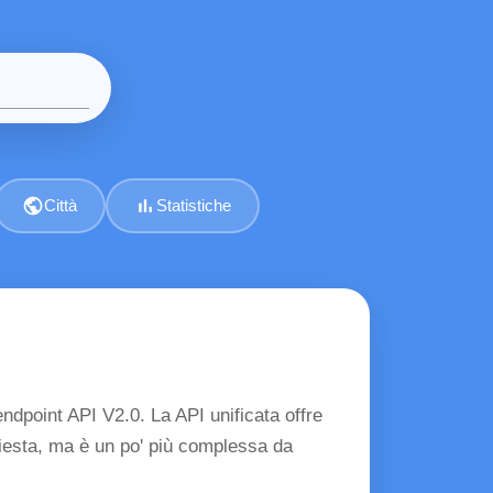
public
bar_chart
Città
Statistiche
ndpoint API V2.0. La API unificata offre
chiesta, ma è un po' più complessa da