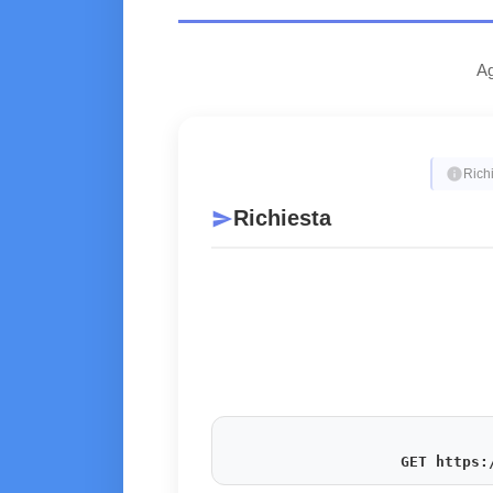
Ag
info
Richi
Richiesta
send
GET https: