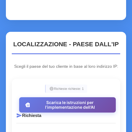
ZM
Zambia
ZW
Zimbabwe
LOCALIZZAZIONE - PAESE DALL'IP
Scegli il paese del tuo cliente in base al loro indirizzo IP:
info
Richieste richieste: 1
Scarica le istruzioni per
smart_toy
l’implementazione dell’AI
send
Richiesta