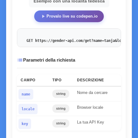
Esempio con una località tedesca
play_arrow
Provalo live su codepen.io
GET https://gender-api.com/get?name=tanja&locale=de
list
Parametri della richiesta
CAMPO
TIPO
DESCRIZIONE
Nome da cercare
string
name
Browser locale
string
locale
La tua API Key
string
key