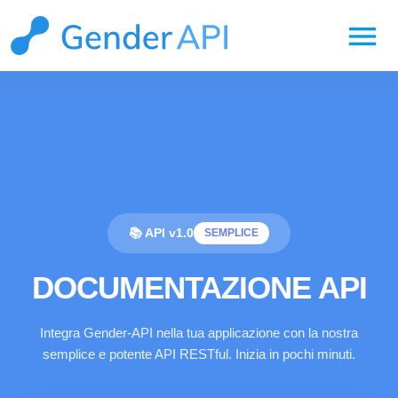
menu
📚 API v1.0
SEMPLICE
DOCUMENTAZIONE API
Integra Gender-API nella tua applicazione con la nostra
semplice e potente API RESTful. Inizia in pochi minuti.