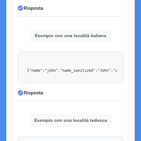
check_circle
Risposta
Esempio con una località italiana
{"name":"john","name_sanitized":"John","country":"U
check_circle
Risposta
Esempio con una località tedesca