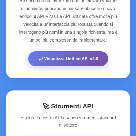
Se sei un utente avanzato con un elevato volume
di richieste, puoi anche passare al nostro nuovo
endpoint API V2.0. La API unificata offre molta più
velocità e un'interfaccia più robusta quando si
interrogano più nomi in una singola richiesta, ma è
un po' più complessa da implementare.
swap_horiz
Visualizza Unified API v2.0
🚀 Strumenti API
Esplora la nostra API usando strumenti standard
di settore