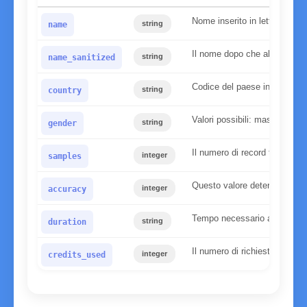
Nome inserito in lettere min
string
name
Il nome dopo che abbiamo app
string
name_sanitized
Codice del paese inserito
string
country
Valori possibili: maschio, f
string
gender
Il numero di record trovati n
integer
samples
Questo valore determina l'affi
integer
accuracy
Tempo necessario al server pe
string
duration
Il numero di richieste utilizz
integer
credits_used