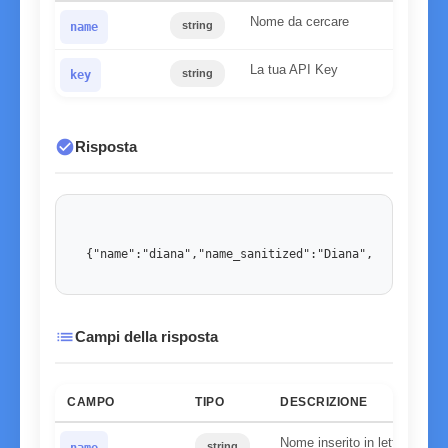
Nome da cercare
string
name
La tua API Key
string
key
check_circle
Risposta
{"name":"diana","name_sanitized":"Diana","gender":"
list
Campi della risposta
CAMPO
TIPO
DESCRIZIONE
Nome inserito in lettere min
string