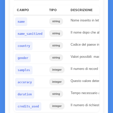
CAMPO
TIPO
DESCRIZIONE
Nome inserito in lettere min
string
name
Il nome dopo che abbiamo app
string
name_sanitized
Codice del paese inserito
string
country
Valori possibili: maschio, f
string
gender
Il numero di record trovati n
integer
samples
Questo valore determina l'affi
integer
accuracy
Tempo necessario al server pe
string
duration
Il numero di richieste utilizz
integer
credits_used