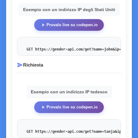
Esempio con un indirizzo IP degli Stati Uniti
play_arrow
Provalo live su codepen.io
GET https://gender-api.com/get?name=john&ip=54.201.
send
Richiesta
Esempio con un indirizzo IP tedesco
play_arrow
Provalo live su codepen.io
GET https://gender-api.com/get?name=tanja&ip=178.27