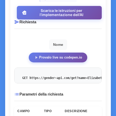
Scarica le istruzioni per
smart_toy
l’implementazione dell’AI
send
Richiesta
Nome
play_arrow
Provalo live su codepen.io
GET https://gender-api.com/get?name=Elizabeth
&key=<
list
Parametri della richiesta
CAMPO
TIPO
DESCRIZIONE