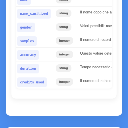
name
Il nome dopo che abbiamo app
string
name_sanitized
Valori possibili: maschio, f
string
gender
Il numero di record trovati n
integer
samples
Questo valore determina l'affi
integer
accuracy
Tempo necessario al server pe
string
duration
Il numero di richieste utilizz
integer
credits_used