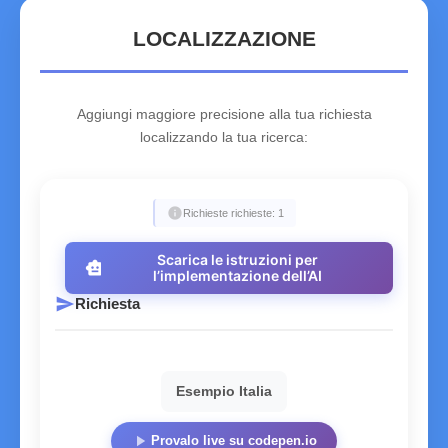
LOCALIZZAZIONE
Aggiungi maggiore precisione alla tua richiesta
localizzando la tua ricerca:
info
Richieste richieste: 1
Scarica le istruzioni per
smart_toy
l’implementazione dell’AI
send
Richiesta
Esempio Italia
play_arrow
Provalo live su codepen.io