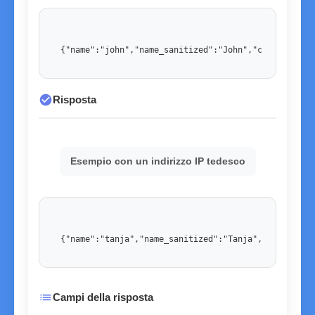
{"name":"john","name_sanitized":"John","country":"U
check_circle
Risposta
Esempio con un indirizzo IP tedesco
{"name":"tanja","name_sanitized":"Tanja","country":
list
Campi della risposta