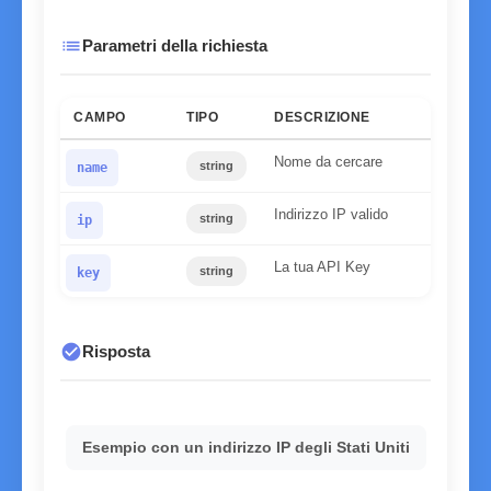
list
Parametri della richiesta
CAMPO
TIPO
DESCRIZIONE
Nome da cercare
string
name
Indirizzo IP valido
string
ip
La tua API Key
string
key
check_circle
Risposta
Esempio con un indirizzo IP degli Stati Uniti