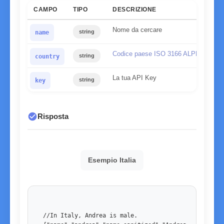
CAMPO
TIPO
DESCRIZIONE
Nome da cercare
string
name
Codice paese ISO 3166 ALPHA-2
string
country
La tua API Key
string
key
check_circle
Risposta
Esempio Italia
//In Italy, Andrea is male. 
