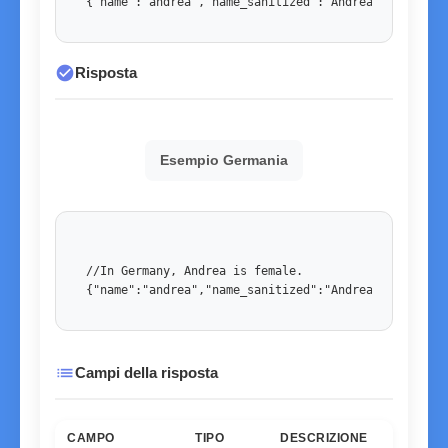
{"name":"andrea","name_sanitized":"Andrea","country
check_circle
Risposta
Esempio Germania
//In Germany, Andrea is female. 

{"name":"andrea","name_sanitized":"Andrea","country
list
Campi della risposta
CAMPO
TIPO
DESCRIZIONE