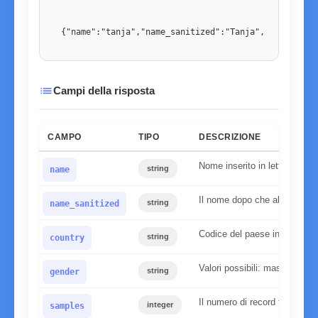
{"name":"tanja","name_sanitized":"Tanja","country":
list
Campi della risposta
CAMPO
TIPO
DESCRIZIONE
Nome inserito in lettere min
string
name
Il nome dopo che abbiamo app
string
name_sanitized
Codice del paese inserito
string
country
Valori possibili: maschio, f
string
gender
Il numero di record trovati n
integer
samples