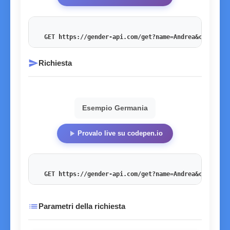
GET https://gender-api.com/get?name=Andrea&country=
send
Richiesta
Esempio Germania
play_arrow
Provalo live su codepen.io
GET https://gender-api.com/get?name=Andrea&country=
list
Parametri della richiesta