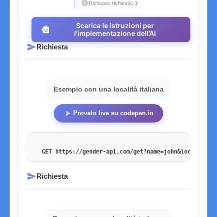
info
Richieste richieste: 1
Scarica le istruzioni per
smart_toy
l’implementazione dell’AI
send
Richiesta
Esempio con una località italiana
play_arrow
Provalo live su codepen.io
GET https://gender-api.com/get?name=john&locale=en_
send
Richiesta