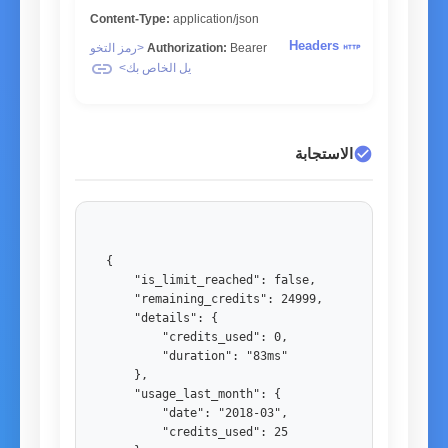
Content-Type:
application/json
http
Headers
Bearer
Authorization:
<رمز التخو
link
يل الخاص بك>
check_circle
الاستجابة
{

    "is_limit_reached": false,

    "remaining_credits": 24999,

    "details": {

        "credits_used": 0,

        "duration": "83ms"

    },

    "usage_last_month": {

        "date": "2018-03",

        "credits_used": 25
