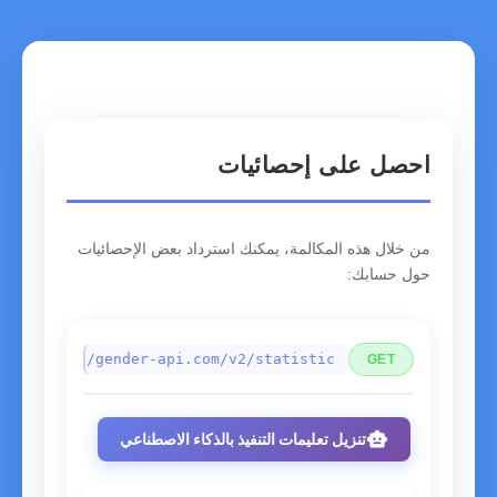
احصل على إحصائيات
من خلال هذه المكالمة، يمكنك استرداد بعض الإحصائيات
حول حسابك:
https://gender-api.com/v2/statistic
GET
smart_toy
تنزيل تعليمات التنفيذ بالذكاء الاصطناعي