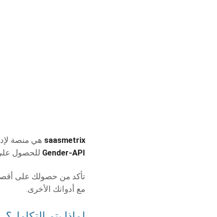
saasmetrix
هي منصة لإدارة البرامج كخدمة (SaaS) تس
Gender-API
للحصول على ر
مع أدواتك الأخرى.
لماذا يتم التكامل؟