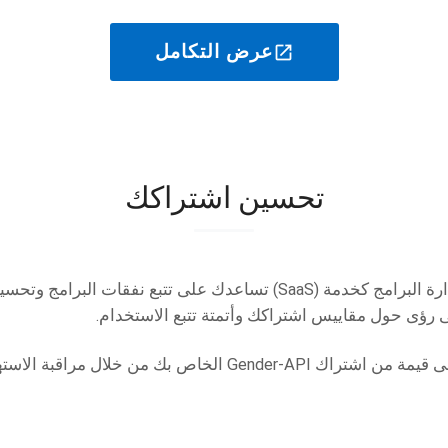
عرض التكامل
open_in_new
تحسين اشتراكك
اعدك على تتبع نفقات البرامج وتحسين الاستخدام. قم بتوصيل
ؤى حول مقاييس اشتراكك وأتمتة تتبع الاستخدام.
تأكد من حصولك على أقصى قيمة من اشتراك Gender-API الخاص بك من