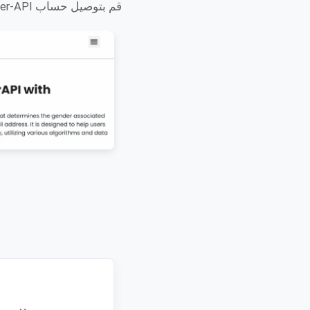
قم بتوصيل حساب Gender-API الخاص بك بـ saasmetrix لبدء التتبع.