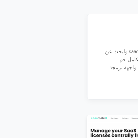
سجّل الدخول إلى saasmetrix وابحث عن
 التكامل. قم
 واجهة برمجة