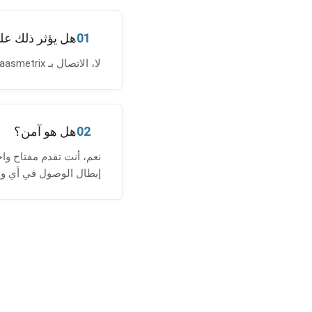
01
هل يؤثر ذلك عل
لا، الاتصال بـ saasmetrix يقرأ إحصائيات الاستخدام الخاصة بك فقط؛ إنه لا يستهلك أرصدة التحقق الخاصة بك.
02
هل هو آمن؟
نعم، أنت تقدم مفتاح وا
إبطال الوصول في أي و