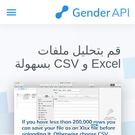
menu
قم بتحليل ملفات
Excel و CSV بسهولة