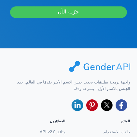
جرّبه الآن
واجهة برمجة تطبيقات تحديد جنس الاسم الأكثر تقدمًا في العالم. حدد
الجنس بالاسم الأول - بسرعة ودقة.
المنتج
المطوّرون
حالات الاستخدام
وثائق API v2.0