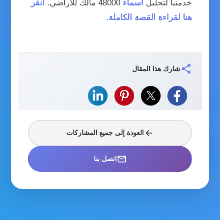
خدمتنا لتحليل
أسماء
48000 مالك للأراضي.
انقر
هنا لقراءة القصة الكاملة.
share
شارك هذا المقال
arrow_back
العودة إلى جميع المشاركات
mail_outline
اتصل بنا