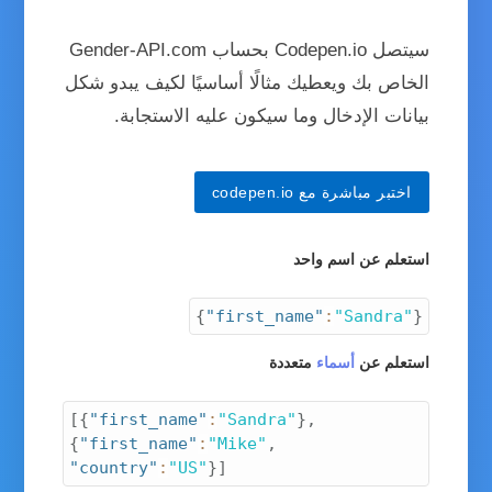
سيتصل Codepen.io بحساب Gender-API.com
الخاص بك ويعطيك مثالًا أساسيًا لكيف يبدو شكل
بيانات الإدخال وما سيكون عليه الاستجابة.
اختبر مباشرة مع codepen.io
استعلم عن اسم واحد
{
"first_name"
:
"Sandra"
}
استعلم عن
أسماء
متعددة
[
{
"first_name"
:
"Sandra"
}
,
{
"first_name"
:
"Mike"
,
"country"
:
"US"
}
]