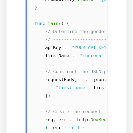
}
func
main
()
{
// Determine the gender of a fir
// -----------------------------
    apiKey 
:=
"YOUR_API_KEY"
// Get 
    firstName 
:=
"Theresa"
// Construct the JSON payload
    requestBody
,
 _ 
:=
 json
.
Marshal
(
m
"first_name"
:
 firstName
,
}
)
// Create the request
    req
,
 err 
:=
 http
.
NewRequest
(
"POS
if
 err 
!=
nil
{