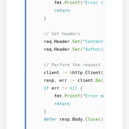
        fmt
.
Printf
(
"Error creating r
return
}
// Set headers
    req
.
Header
.
Set
(
"Content-Type"
,
"
    req
.
Header
.
Set
(
"Authorization"
,
// Perform the request
    client 
:=
&
http
.
Client
{}
    resp
,
 err 
:=
 client
.
Do
(
req
)
if
 err 
!=
nil
{
        fmt
.
Printf
(
"Error making req
return
}
defer
 resp
.
Body
.
Close
()