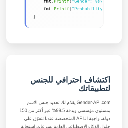
    fmt
.
Printf
(
"Gender: %s\n"
,
 resul
    fmt
.
Printf
(
"Probability: %.2f\n"
}
اكتشاف احترافي للجنس
لتطبيقاتك
Gender-API.com يقدّم لك تحديد جنس الاسم
بمستوى مؤسسي وبدقة 99.5% عبر أكثر من 150
دولة. واجهة الـAPI المتخصصة عندنا تتفوّق على
حلول الذكاء الاصطناعي العامة بسرعات استجابة