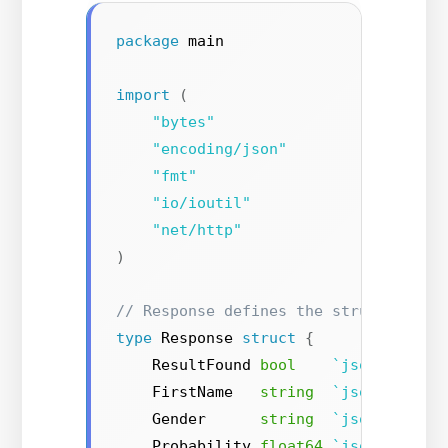
package
 main

import
(
"bytes"
"encoding/json"
"fmt"
"io/ioutil"
"net/http"
)
// Response defines the structure of
type
 Response 
struct
{
    ResultFound 
bool
`json:"resul
    FirstName   
string
`json:"first
    Gender      
string
`json:"gende
    Probability 
float64
`json:"proba