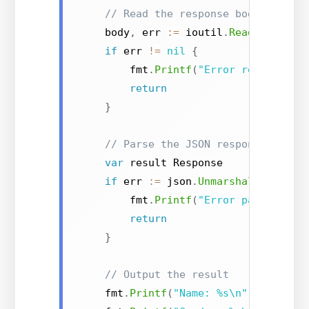
// Read the response body
    body
,
 err 
:=
 ioutil
.
ReadAll
(
resp
if
 err 
!=
nil
{
        fmt
.
Printf
(
"Error reading re
return
}
// Parse the JSON response
var
 result Response

if
 err 
:=
 json
.
Unmarshal
(
body
,
&
        fmt
.
Printf
(
"Error parsing JS
return
}
// Output the result
    fmt
.
Printf
(
"Name: %s\n"
,
 result
.