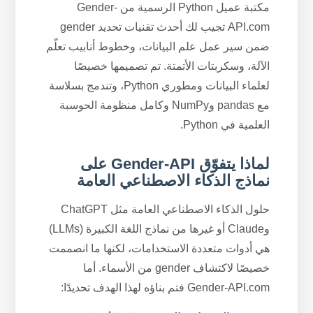
مكتبة عميل Python الرسمية من Gender-
API.com تجيب لك أحدث تقنيات تحديد gender
ضمن سير عمل علم البيانات، وخطوط أنابيب تعلّم
الآلة، وسكربتات الأتمتة. تم تصميمها خصيصًا
لعلماء البيانات ومطوري Python، وتندمج بسلاسة
مع pandas وNumPy وكامل منظومة الحوسبة
العلمية في Python.
لماذا يتفوّق Gender-API على
نماذج الذكاء الاصطناعي العامة
حلول الذكاء الاصطناعي العامة مثل ChatGPT
وClaude أو غيرها من نماذج اللغة الكبيرة (LLMs)
هي أدوات متعددة الاستخدامات، لكنها ما انصممت
خصيصًا لاكتشاف gender من الأسماء. أما
Gender-API.com فتم بناؤه لهذا الهدف تحديدًا: