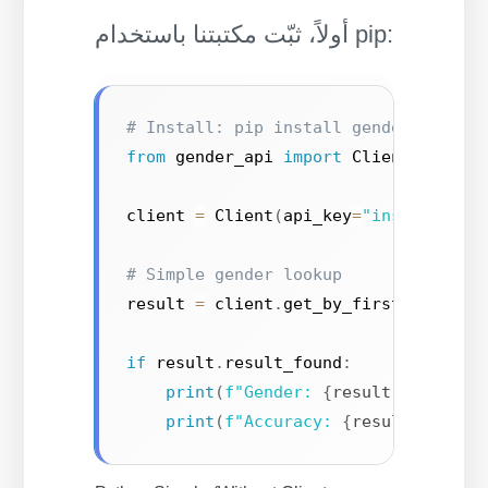
أولاً، ثبّت مكتبتنا باستخدام pip:
# Install: pip install gender-api-cl
from
 gender_api 
import
 Client

client 
=
 Client
(
api_key
=
"insert your
# Simple gender lookup
result 
=
 client
.
get_by_first_name
(
"k
if
 result
.
result_found
:
print
(
f"Gender: 
{
result
.
gender
}
"
print
(
f"Accuracy: 
{
result
.
accura