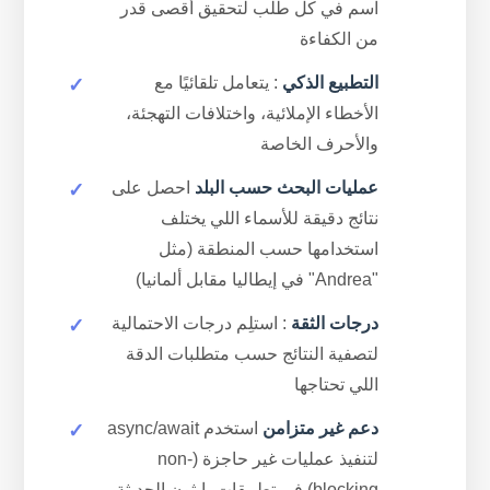
اسم في كل طلب لتحقيق أقصى قدر
من الكفاءة
التطبيع الذكي
: يتعامل تلقائيًا مع
الأخطاء الإملائية، واختلافات التهجئة،
والأحرف الخاصة
عمليات البحث حسب البلد
احصل على
نتائج دقيقة للأسماء اللي يختلف
استخدامها حسب المنطقة (مثل
"Andrea" في إيطاليا مقابل ألمانيا)
درجات الثقة
: استلِم درجات الاحتمالية
لتصفية النتائج حسب متطلبات الدقة
اللي تحتاجها
دعم غير متزامن
استخدم async/await
لتنفيذ عمليات غير حاجزة (non-
blocking) في تطبيقات بايثون الحديثة