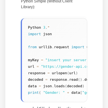
Python Simple (Without Client
Library):
Python 
3
.
*
import
 json

from
 urllib
.
request 
import
 urlopen

myKey 
=
"insert your server key here
url 
=
"https://gender-api.com/get?ke
response 
=
 urlopen
(
url
)
decoded 
=
 response
.
read
(
)
.
decode
(
'ut
data 
=
 json
.
loads
(
decoded
)
print
(
"Gender: "
+
 data
[
"gender"
]
)
;