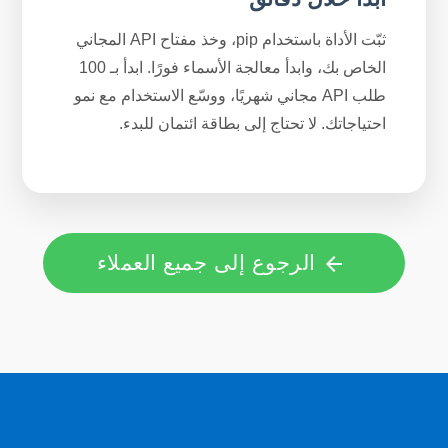
ثبّت الأداة باستخدام pip، وخذ مفتاح API المجاني
الخاص بك، وابدأ معالجة الأسماء فورًا. ابدأ بـ 100
طلب API مجاني شهريًا، ووسّع الاستخدام مع نمو
احتياجاتك. لا تحتاج إلى بطاقة ائتمان للبدء.
الرجوع إلى جميع العملاء
arrow_back