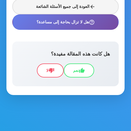
arrow_back
العودة إلى جميع الأسئلة الشائعة
help_outline
هل لا تزال بحاجة إلى مساعدة؟
هل كانت هذه المقالة مفيدة؟
thumb_down
thumb_up
نعم
لا