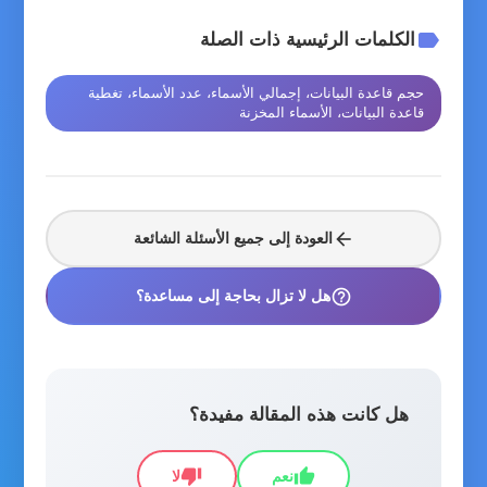
label
الكلمات الرئيسية ذات الصلة
حجم قاعدة البيانات، إجمالي الأسماء، عدد الأسماء، تغطية
قاعدة البيانات، الأسماء المخزنة
arrow_back
العودة إلى جميع الأسئلة الشائعة
help_outline
هل لا تزال بحاجة إلى مساعدة؟
هل كانت هذه المقالة مفيدة؟
thumb_down
thumb_up
نعم
لا