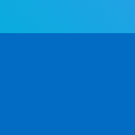
واجهة برمجة تطبيقات تحديد جنس الاسم الأكثر تقدمًا في العالم. حدد
الجنس بالاسم الأول - بسرعة ودقة.
المنتج
المطوّرون