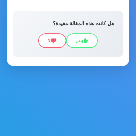
هل كانت هذه المقالة مفيدة؟
thumb_down
thumb_up
نعم
لا