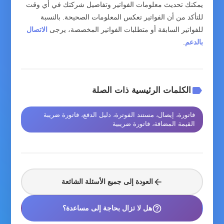
يمكنك تحديث معلومات الفواتير وتفاصيل شركتك في أي وقت
للتأكد من أن الفواتير تعكس المعلومات الصحيحة. بالنسبة
للفواتير السابقة أو متطلبات الفواتير المخصصة، يرجى
الاتصال
بالدعم
.
label
الكلمات الرئيسية ذات الصلة
فاتورة، إيصال، مستند الفوترة، دليل الدفع، فاتورة ضريبة
القيمة المضافة، فاتورة ضريبية
arrow_back
العودة إلى جميع الأسئلة الشائعة
help_outline
هل لا تزال بحاجة إلى مساعدة؟