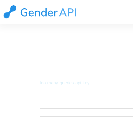
DOCUMENTS API
Détails du problème
too-many-queries-api-key
Status
too-many-queries-api-
HTTP Status
400
Code
Description
Too many queries in a si