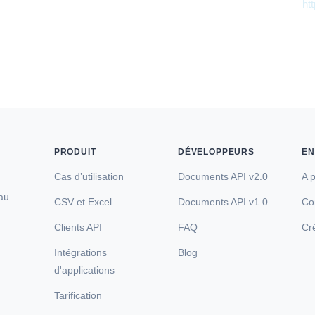
es données GeoLite2 créées par MaxMind, disponibles auprès de
ht
PRODUIT
DÉVELOPPEURS
EN
Cas d’utilisation
Documents API v2.0
A 
 au
CSV et Excel
Documents API v1.0
Co
—
Clients API
FAQ
Cr
Intégrations
Blog
d'applications
Tarification