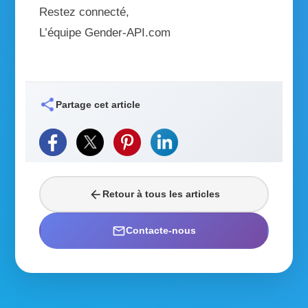
Restez connecté,
L’équipe Gender-API.com
share
Partage cet article
arrow_back
Retour à tous les articles
mail_outline
Contacte-nous