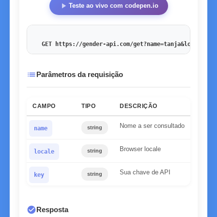
play_arrow
Teste ao vivo com codepen.io
GET https://gender-api.com/get?name=tanja&locale=de
list
Parâmetros da requisição
CAMPO
TIPO
DESCRIÇÃO
Nome a ser consultado
string
name
Browser locale
string
locale
Sua chave de API
string
key
check_circle
Resposta