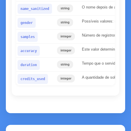
O nome depois de aplicarmo
string
name_sanitized
Possíveis valores: masculin
string
gender
Número de registros encontr
integer
samples
Este valor determina a confi
integer
accuracy
Tempo que o servidor preciso
string
duration
A quantidade de solicitações
integer
credits_used