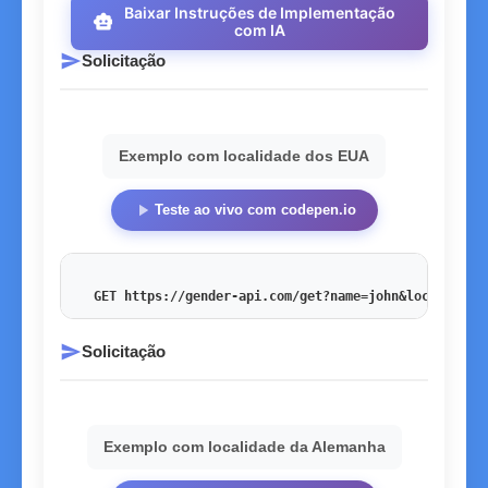
Baixar Instruções de Implementação
smart_toy
com IA
send
Solicitação
Exemplo com localidade dos EUA
play_arrow
Teste ao vivo com codepen.io
GET https://gender-api.com/get?name=john&locale=en_
send
Solicitação
Exemplo com localidade da Alemanha