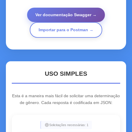
Ver documentação Swagger →
Importar para o Postman →
USO SIMPLES
Esta é a maneira mais fácil de solicitar uma determinação
de gênero. Cada resposta é codificada em JSON:
info
Solicitações necessárias: 1