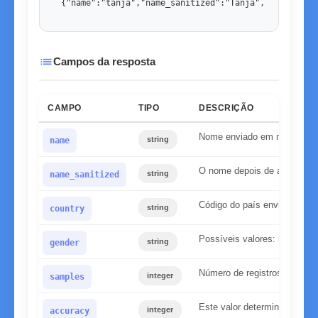
{"name":"tanja","name_sanitized":"Tanja","country":
list
Campos da resposta
CAMPO
TIPO
DESCRIÇÃO
Nome enviado em minúscul
string
name
O nome depois de aplicarmo
string
name_sanitized
Código do país enviado
string
country
Possíveis valores: masculin
string
gender
Número de registros encontr
integer
samples
Este valor determina a confi
integer
accuracy