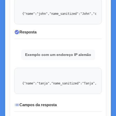
{"name":"john","name_sanitized":"John","country":"U
check_circle
Resposta
Exemplo com um endereço IP alemão
{"name":"tanja","name_sanitized":"Tanja","country":
list
Campos da resposta