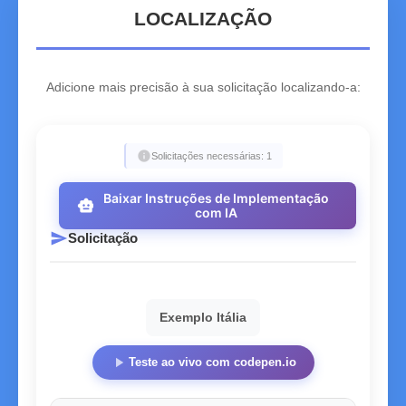
LOCALIZAÇÃO
Adicione mais precisão à sua solicitação localizando-a:
info
Solicitações necessárias: 1
Baixar Instruções de Implementação
smart_toy
com IA
send
Solicitação
Exemplo Itália
play_arrow
Teste ao vivo com codepen.io