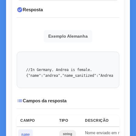
check_circle
Resposta
Exemplo Alemanha
//In Germany, Andrea is female. 

{"name":"andrea","name_sanitized":"Andrea","country
list
Campos da resposta
CAMPO
TIPO
DESCRIÇÃO
Nome enviado em minúscul
string
name