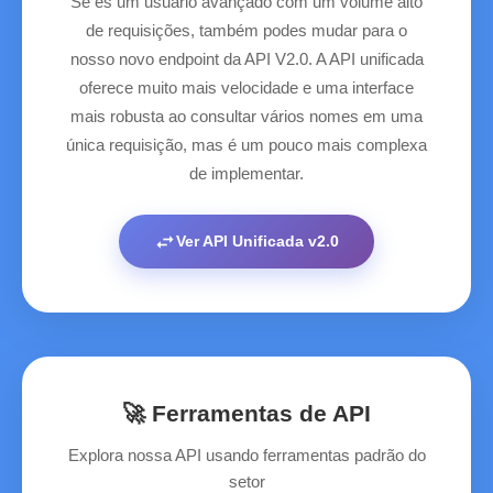
Se és um usuário avançado com um volume alto
de requisições, também podes mudar para o
nosso novo endpoint da API V2.0. A API unificada
oferece muito mais velocidade e uma interface
mais robusta ao consultar vários nomes em uma
única requisição, mas é um pouco mais complexa
de implementar.
swap_horiz
Ver API Unificada v2.0
🚀 Ferramentas de API
Explora nossa API usando ferramentas padrão do
setor