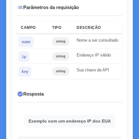
list
Parâmetros da requisição
CAMPO
TIPO
DESCRIÇÃO
Nome a ser consultado
string
name
Endereço IP válido
string
ip
Sua chave de API
string
key
check_circle
Resposta
Exemplo com um endereço IP dos EUA