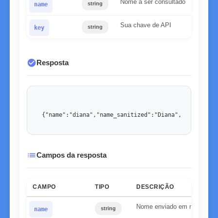
Nome a ser consultado
string
name
Sua chave de API
string
key
check_circle
Resposta
{"name":"diana","name_sanitized":"Diana","gender":"
list
Campos da resposta
CAMPO
TIPO
DESCRIÇÃO
Nome enviado em minúscul
string
name