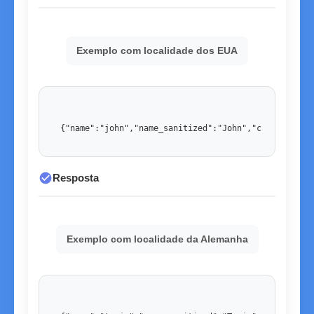
Exemplo com localidade dos EUA
{"name":"john","name_sanitized":"John","country":"U
check_circle
Resposta
Exemplo com localidade da Alemanha