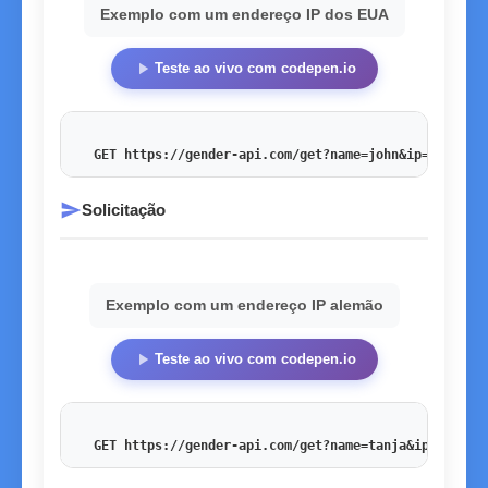
Exemplo com um endereço IP dos EUA
play_arrow
Teste ao vivo com codepen.io
GET https://gender-api.com/get?name=john&ip=54.201.
send
Solicitação
Exemplo com um endereço IP alemão
play_arrow
Teste ao vivo com codepen.io
GET https://gender-api.com/get?name=tanja&ip=178.27