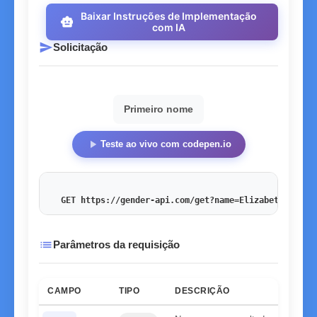
Baixar Instruções de Implementação
smart_toy
com IA
send
Solicitação
Primeiro nome
play_arrow
Teste ao vivo com codepen.io
GET https://gender-api.com/get?name=Elizabeth
&key=<
list
Parâmetros da requisição
CAMPO
TIPO
DESCRIÇÃO