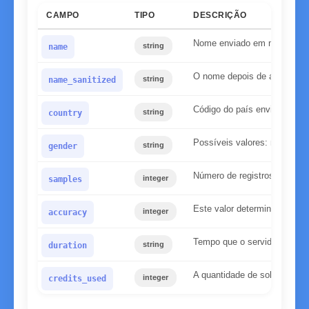
CAMPO
TIPO
DESCRIÇÃO
Nome enviado em minúscul
string
name
O nome depois de aplicarmo
string
name_sanitized
Código do país enviado
string
country
Possíveis valores: masculin
string
gender
Número de registros encontr
integer
samples
Este valor determina a confi
integer
accuracy
Tempo que o servidor preciso
string
duration
A quantidade de solicitações
integer
credits_used