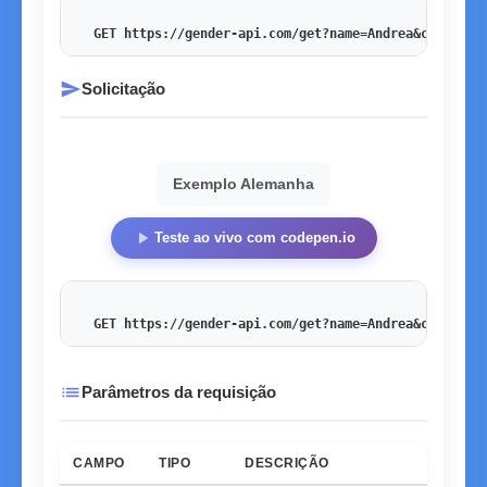
GET https://gender-api.com/get?name=Andrea&country=
send
Solicitação
Exemplo Alemanha
play_arrow
Teste ao vivo com codepen.io
GET https://gender-api.com/get?name=Andrea&country=
list
Parâmetros da requisição
CAMPO
TIPO
DESCRIÇÃO