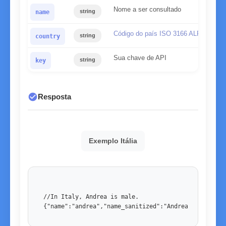
Nome a ser consultado
string
name
Código do país ISO 3166 ALPHA-2
string
country
Sua chave de API
string
key
check_circle
Resposta
Exemplo Itália
//In Italy, Andrea is male. 

{"name":"andrea","name_sanitized":"Andrea","country