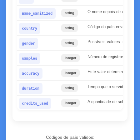
O nome depois de aplicarmo
string
name_sanitized
Código do país enviado
string
country
Possíveis valores: masculin
string
gender
Número de registros encontr
integer
samples
Este valor determina a confi
integer
accuracy
Tempo que o servidor preciso
string
duration
A quantidade de solicitações
integer
credits_used
Códigos de país válidos: