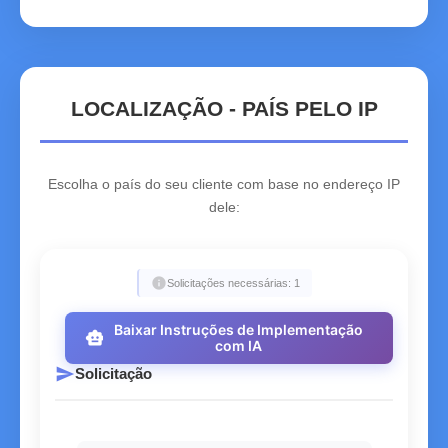
LOCALIZAÇÃO - PAÍS PELO IP
Escolha o país do seu cliente com base no endereço IP
dele:
info
Solicitações necessárias: 1
Baixar Instruções de Implementação
smart_toy
com IA
send
Solicitação