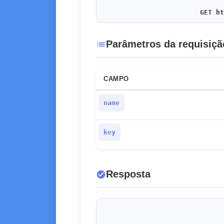
GET ht
Parâmetros da requisiçã
list
CAMPO
name
key
Resposta
check_circle