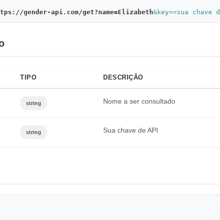
tps://gender-api.com/get?name=Elizabeth
&key=<sua chave d
o
TIPO
DESCRIÇÃO
Nome a ser consultado
string
Sua chave de API
string