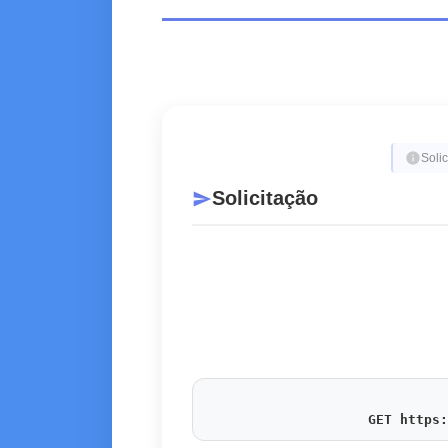
info
Solic
Solicitação
send
GET https: