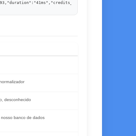
93,"duration":"41ms","credits_used":1}
normalizador
no, desconhecido
 nosso banco de dados