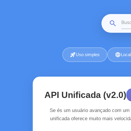
search
rocket_launch
language
Uso simples
Local
API Unificada (v2.0)
Se és um usuário avançado com um v
unificada oferece muito mais veloci