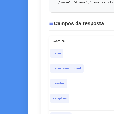
{"name":"diana","name_saniti
Campos da resposta
list
CAMPO
name
name_sanitized
gender
samples