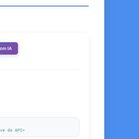
com IA
ave de API>