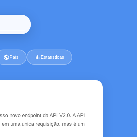
public
bar_chart
País
Estatísticas
so novo endpoint da API V2.0. A API
es em uma única requisição, mas é um