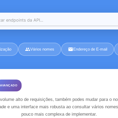
group
email
ização
Vários nomes
Endereço de E-mail
AVANÇADO
olume alto de requisições, também podes mudar para o nos
dade e uma interface mais robusta ao consultar vários nom
pouco mais complexa de implementar.