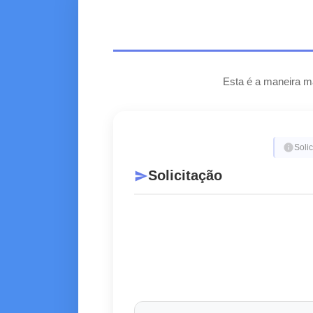
Esta é a maneira ma
info
Solic
Solicitação
send