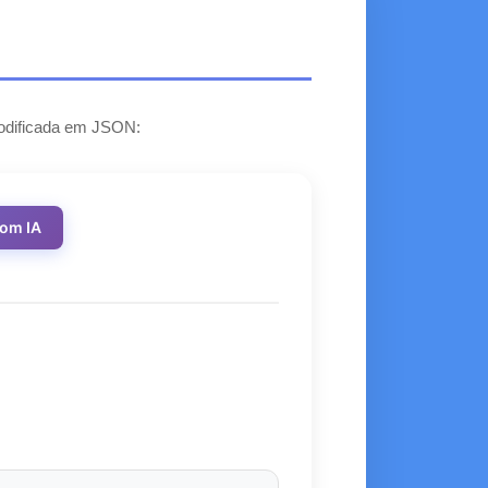
 codificada em JSON:
com IA