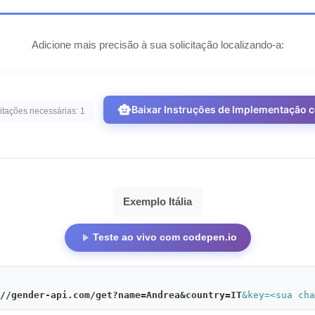
Adicione mais precisão à sua solicitação localizando-a:
smart_toy
Baixar Instruções de Implementação 
itações necessárias: 1
Exemplo Itália
play_arrow
Teste ao vivo com codepen.io
//gender-api.com/get?name=Andrea&country=IT
&key=<sua ch