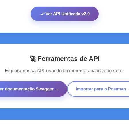
swap_horiz
Ver API Unificada v2.0
🚀 Ferramentas de API
Explora nossa API usando ferramentas padrão do setor
er documentação Swagger →
Importar para o Postman