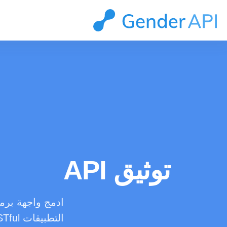
توثيق API
التطبيقات RESTful البسيطة والقوية لدينا. ابدأ في دقائق.