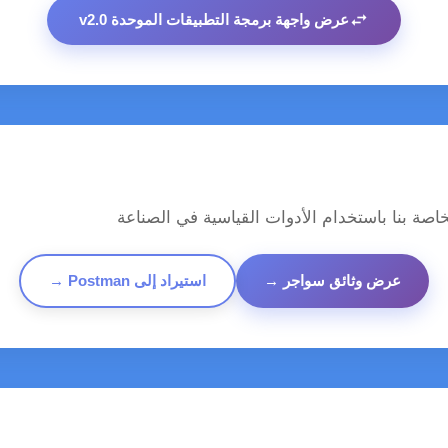
swap_horiz
عرض واجهة برمجة التطبيقات الموحدة v2.0
عرض وثائق سواجر →
استيراد إلى Postman →