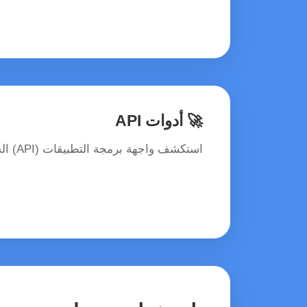
🚀 أدوات API
استكشف واجهة برمجة التطبيقات (API) الخاصة بنا باستخدام الأدوات القياسية في الصناعة