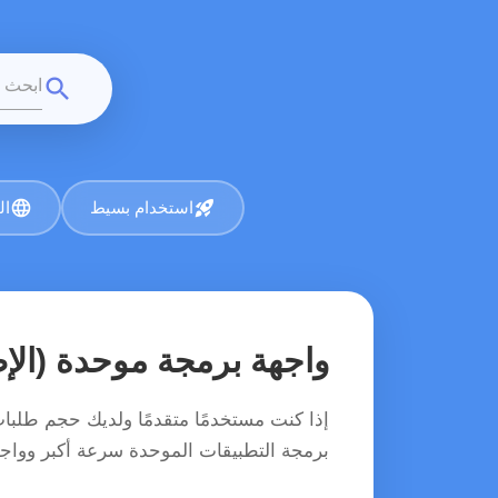
search
language
rocket_launch
استخدام بسيط
ال
واجهة برمجة موحدة (الإصدار
برمجة التطبيقات الموحدة سرعة أكبر وواجهة