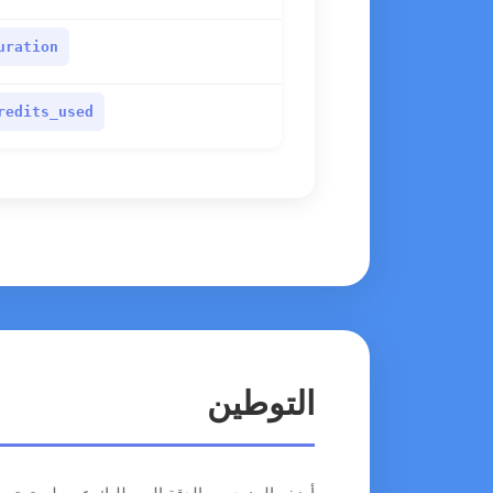
uration
redits_used
التوطين