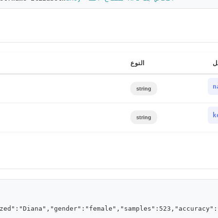
ل
النوع
n
string
k
string
zed":"Diana","gender":"female","samples":523,"accuracy":