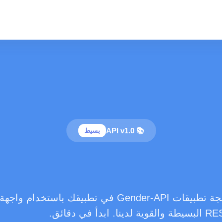
📚 API v1.0
بسيط
ادمج واجهة برمجة تطبيقات Gender-API في تطبيقك باستخدا