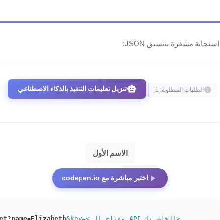
ابة مشفرة بتنسيق JSON:
smart_toy
تنزيل تعليمات التنفيذ بالذكاء الاصطناعي
info
الطلبات المطلوبة: 1
الاسم الأول
play_arrow
اختبر مباشرة مع codepen.io
&key=<مفتاح الـ API الخاص بك>
et?name=Elizabeth