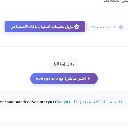
ين استعلامك:
smart_toy
تنزيل تعليمات التنفيذ بالذكاء الاصطناعي
info
الطلبات المطلوبة: 1
مثال إيطاليا
play_arrow
اختبر مباشرة مع codepen.io
&key=<مفتاح الـ API الخاص بك>
et?name=Andrea&country=IT