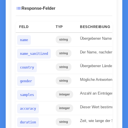
list
Response-Felder
FELD
TYP
BESCHREIBUNG
Übergebener Name in Kleins
string
name
Der Name, nachdem wir ihn n
string
name_sanitized
Übergebener Ländercode
string
country
Mögliche Antworten: male, f
string
gender
Anzahl an Einträgen die auf
integer
samples
Dieser Wert bestimmt, wie si
integer
accuracy
Zeit, wie lange der Server ge
string
duration