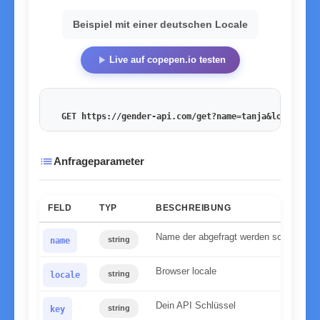
Beispiel mit einer deutschen Locale
play_arrow
Live auf copepen.io testen
GET https://gender-api.com/get?name=tanja&locale=de
list
Anfrageparameter
FELD
TYP
BESCHREIBUNG
Name der abgefragt werden soll
string
name
Browser locale
string
locale
Dein API Schlüssel
string
key