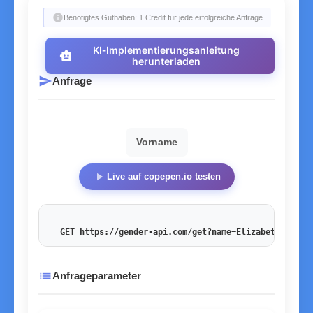
info
Benötigtes Guthaben: 1 Credit für jede erfolgreiche Anfrage
KI‑Implementierungsanleitung
smart_toy
herunterladen
send
Anfrage
Vorname
play_arrow
Live auf copepen.io testen
GET https://gender-api.com/get?name=Elizabeth
&key=<
list
Anfrageparameter