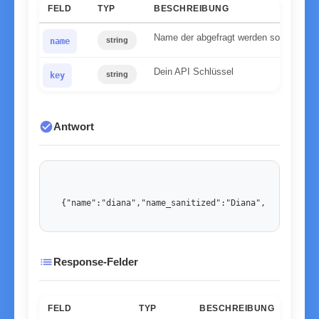
FELD
TYP
BESCHREIBUNG
Name der abgefragt werden soll
string
name
Dein API Schlüssel
string
key
check_circle
Antwort
{"name":"diana","name_sanitized":"Diana","gender":"
list
Response-Felder
FELD
TYP
BESCHREIBUNG