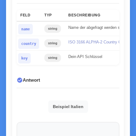
FELD
TYP
BESCHREIBUNG
Name der abgefragt werden soll
string
name
ISO 3166 ALPHA-2 Country Code
string
country
Dein API Schlüssel
string
key
check_circle
Antwort
Beispiel Italien