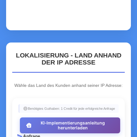
ZA
South Africa
ZM
Zambia
ZW
Zimbabwe
LOKALISIERUNG - LAND ANHAND
DER IP ADRESSE
Wähle das Land des Kunden anhand seiner IP Adresse:
info
Benötigtes Guthaben: 1 Credit für jede erfolgreiche Anfrage
KI‑Implementierungsanleitung
smart_toy
herunterladen
send
Anfrage