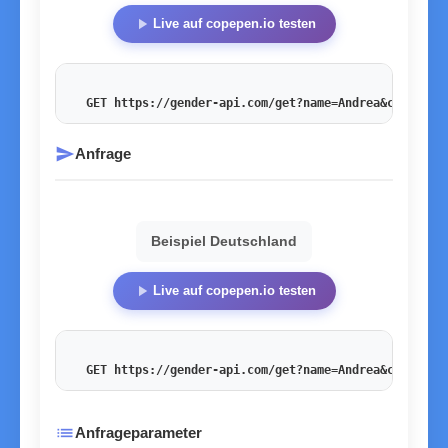
play_arrow
Live auf copepen.io testen
GET https://gender-api.com/get?name=Andrea&country=
send
Anfrage
Beispiel Deutschland
play_arrow
Live auf copepen.io testen
GET https://gender-api.com/get?name=Andrea&country=
list
Anfrageparameter