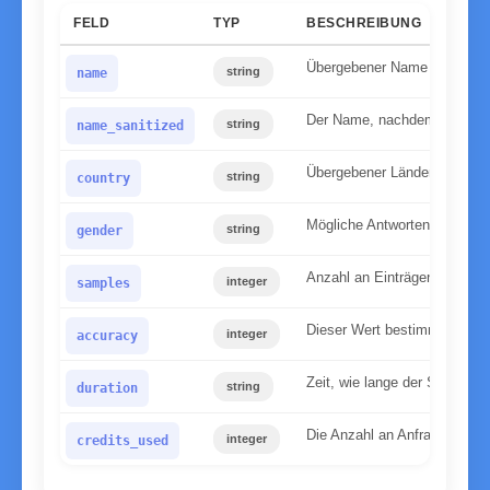
FELD
TYP
BESCHREIBUNG
Übergebener Name in Kleins
string
name
Der Name, nachdem wir ihn n
string
name_sanitized
Übergebener Ländercode
string
country
Mögliche Antworten: male, f
string
gender
Anzahl an Einträgen die auf
integer
samples
Dieser Wert bestimmt, wie si
integer
accuracy
Zeit, wie lange der Server ge
string
duration
Die Anzahl an Anfragen, die 
integer
credits_used