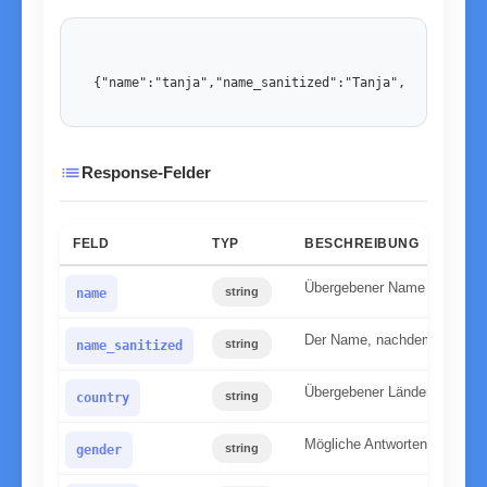
{"name":"tanja","name_sanitized":"Tanja","country":
list
Response-Felder
FELD
TYP
BESCHREIBUNG
Übergebener Name in Kleins
string
name
Der Name, nachdem wir ihn n
string
name_sanitized
Übergebener Ländercode
string
country
Mögliche Antworten: male, f
string
gender