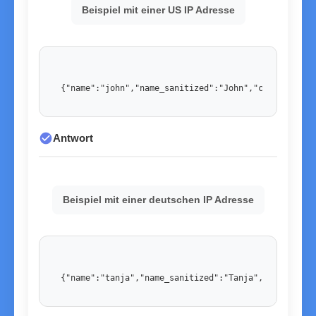
Beispiel mit einer US IP Adresse
{"name":"john","name_sanitized":"John","country":"U
check_circle
Antwort
Beispiel mit einer deutschen IP Adresse
{"name":"tanja","name_sanitized":"Tanja","country":