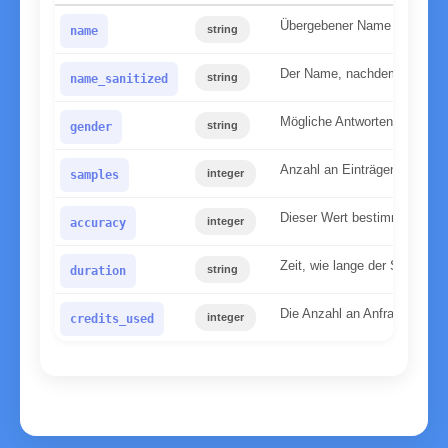
Übergebener Name in Kleins
string
name
Der Name, nachdem wir ihn n
string
name_sanitized
Mögliche Antworten: male, f
string
gender
Anzahl an Einträgen die auf
integer
samples
Dieser Wert bestimmt, wie si
integer
accuracy
Zeit, wie lange der Server ge
string
duration
Die Anzahl an Anfragen, die 
integer
credits_used