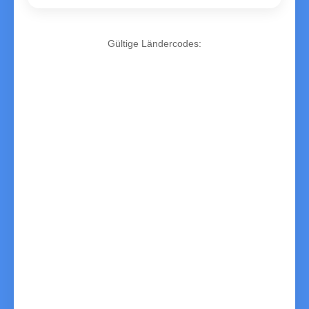
Gültige Ländercodes:
AD
Andorra
AE
United Arab Emirates
AF
Afghanistan
AL
Albania
AM
Armenia
AO
Angola
AR
Argentina
AT
Austria
AU
Australia
AZ
Azerbaijan
BA
Bosnia and Herzegovina
BB
Barbados
BD
Bangladesh
BE
Belgium
BF
Burkina Faso
BG
Bulgaria
BH
Bahrain