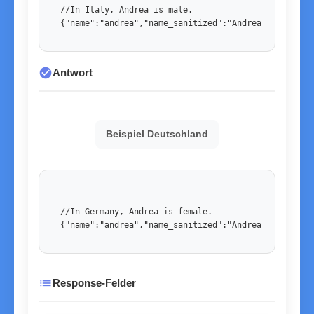
//In Italy, Andrea is male. 

{"name":"andrea","name_sanitized":"Andrea","country
check_circle
Antwort
Beispiel Deutschland
//In Germany, Andrea is female. 

{"name":"andrea","name_sanitized":"Andrea","country
list
Response-Felder