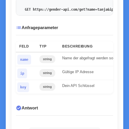
GET https://gender-api.com/get?name=tanja&ip=178.27
list
Anfrageparameter
FELD
TYP
BESCHREIBUNG
Name der abgefragt werden soll
string
name
Gültige IP Adresse
string
ip
Dein API Schlüssel
string
key
check_circle
Antwort