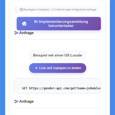
info
Benötigtes Guthaben: 1 Credit für jede erfolgreiche Anfrage
KI‑Implementierungsanleitung
smart_toy
herunterladen
send
Anfrage
Beispiel mit einer US Locale
play_arrow
Live auf copepen.io testen
GET https://gender-api.com/get?name=john&locale=en_
send
Anfrage