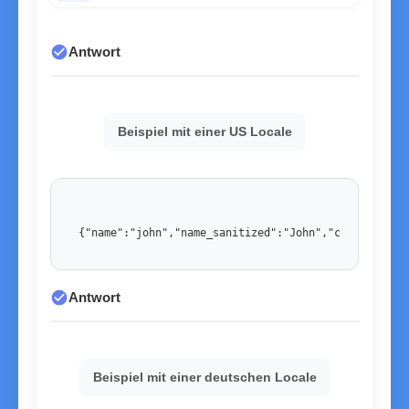
check_circle
Antwort
Beispiel mit einer US Locale
{"name":"john","name_sanitized":"John","country":"U
check_circle
Antwort
Beispiel mit einer deutschen Locale