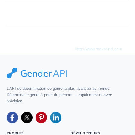
Invalid list of names. Expected array of
Description
strings.
Ce produit comprend des données GeoLite2 créées par
MaxMind, disponibles auprès de
http://www.maxmind.com
.
L’API de détermination de genre la plus avancée au monde.
Détermine le genre à partir du prénom — rapidement et avec
précision.
PRODUIT
DÉVELOPPEURS