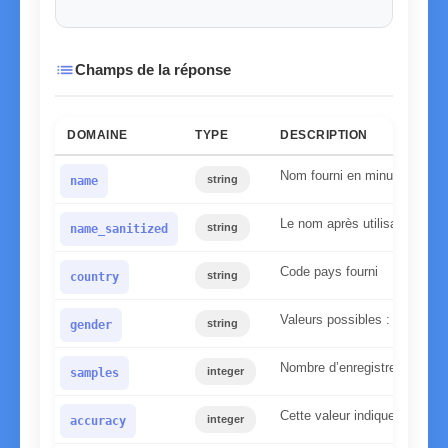
list
Champs de la réponse
DOMAINE
TYPE
DESCRIPTION
Nom fourni en minuscules
string
name
Le nom après utilisation de n
string
name_sanitized
Code pays fourni
string
country
Valeurs possibles : homme,
string
gender
Nombre d’enregistrements tr
integer
samples
Cette valeur indique la fiabi
integer
accuracy