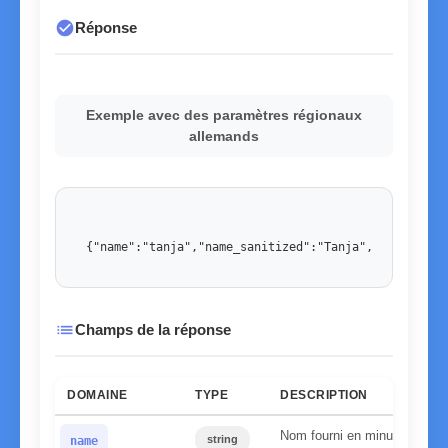
check_circle
Réponse
Exemple avec des paramètres régionaux
allemands
{"name":"tanja","name_sanitized":"Tanja","country":
list
Champs de la réponse
DOMAINE
TYPE
DESCRIPTION
Nom fourni en minuscules
string
name