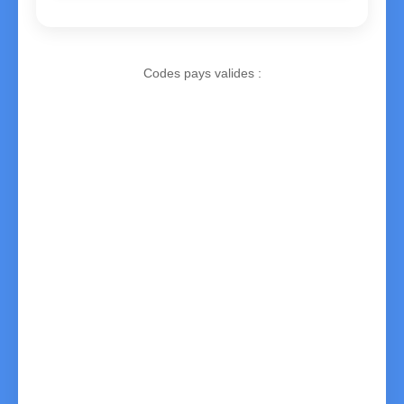
Codes pays valides :
AD
Andorra
AE
United Arab Emirates
AF
Afghanistan
AL
Albania
AM
Armenia
AO
Angola
AR
Argentina
AT
Austria
AU
Australia
AZ
Azerbaijan
BA
Bosnia and Herzegovina
BB
Barbados
BD
Bangladesh
BE
Belgium
BF
Burkina Faso
BG
Bulgaria