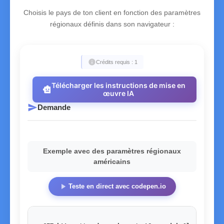
Choisis le pays de ton client en fonction des paramètres
régionaux définis dans son navigateur :
info
Crédits requis : 1
Télécharger les instructions de mise en
smart_toy
œuvre IA
send
Demande
Exemple avec des paramètres régionaux
américains
play_arrow
Teste en direct avec codepen.io