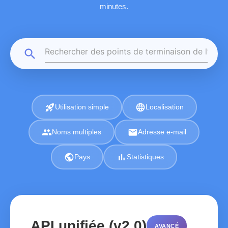
minutes.
search
rocket_launch
language
Utilisation simple
Localisation
group
email
Noms multiples
Adresse e-mail
public
bar_chart
Pays
Statistiques
API unifiée (v2.0)
AVANCÉ