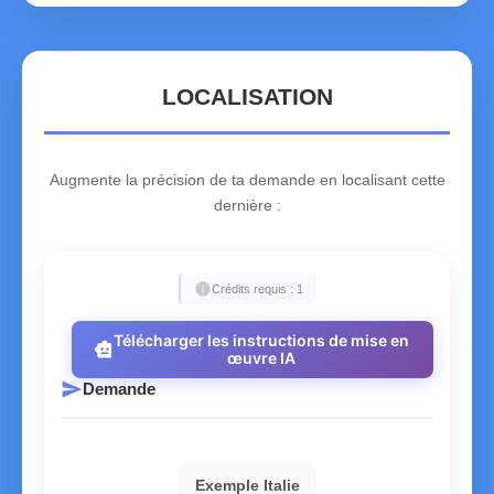
LOCALISATION
Augmente la précision de ta demande en localisant cette
dernière :
info
Crédits requis : 1
Télécharger les instructions de mise en
smart_toy
œuvre IA
send
Demande
Exemple Italie