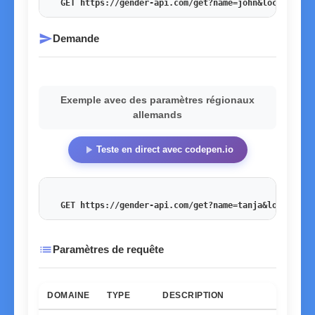
GET https://gender-api.com/get?name=john&locale=en_
send
Demande
Exemple avec des paramètres régionaux
allemands
play_arrow
Teste en direct avec codepen.io
GET https://gender-api.com/get?name=tanja&locale=de
list
Paramètres de requête
DOMAINE
TYPE
DESCRIPTION