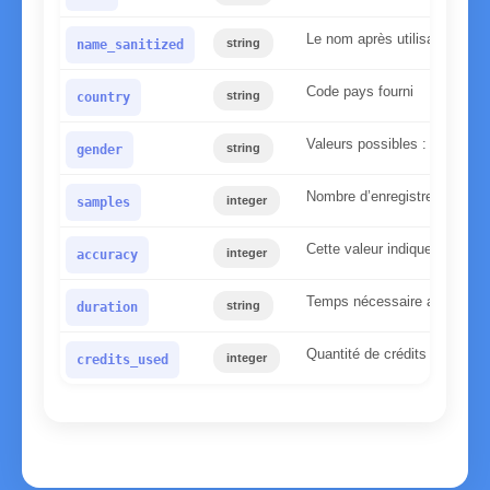
Le nom après utilisation de n
string
name_sanitized
Code pays fourni
string
country
Valeurs possibles : homme,
string
gender
Nombre d’enregistrements tr
integer
samples
Cette valeur indique la fiabi
integer
accuracy
Temps nécessaire au serveur
string
duration
Quantité de crédits utilisés
integer
credits_used