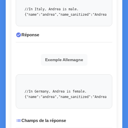
//In Italy, Andrea is male. 

{"name":"andrea","name_sanitized":"Andrea","country
check_circle
Réponse
Exemple Allemagne
//In Germany, Andrea is female. 

{"name":"andrea","name_sanitized":"Andrea","country
list
Champs de la réponse