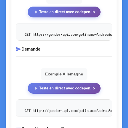
play_arrow
Teste en direct avec codepen.io
GET https://gender-api.com/get?name=Andrea&country=
send
Demande
Exemple Allemagne
play_arrow
Teste en direct avec codepen.io
GET https://gender-api.com/get?name=Andrea&country=