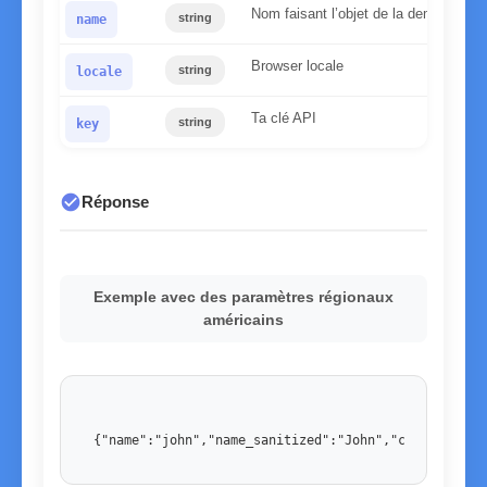
Nom faisant l’objet de la demande
string
name
Browser locale
string
locale
Ta clé API
string
key
check_circle
Réponse
Exemple avec des paramètres régionaux
américains
{"name":"john","name_sanitized":"John","country":"U