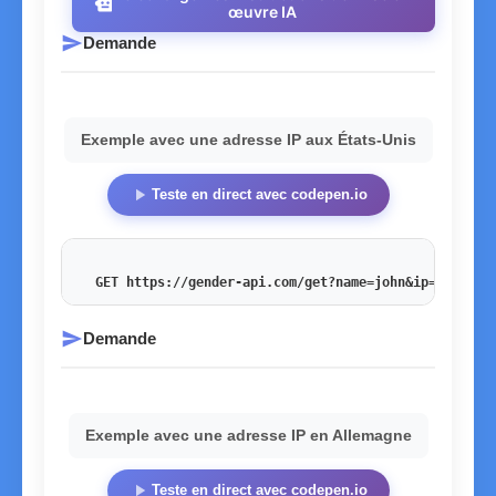
smart_toy
œuvre IA
send
Demande
Exemple avec une adresse IP aux États-Unis
play_arrow
Teste en direct avec codepen.io
GET https://gender-api.com/get?name=john&ip=54.201.
send
Demande
Exemple avec une adresse IP en Allemagne
play_arrow
Teste en direct avec codepen.io