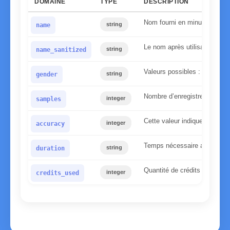
DOMAINE
TYPE
DESCRIPTION
Nom fourni en minuscules
string
name
Le nom après utilisation de n
string
name_sanitized
Valeurs possibles : homme,
string
gender
Nombre d’enregistrements tr
integer
samples
Cette valeur indique la fiabi
integer
accuracy
Temps nécessaire au serveur
string
duration
Quantité de crédits utilisés
integer
credits_used