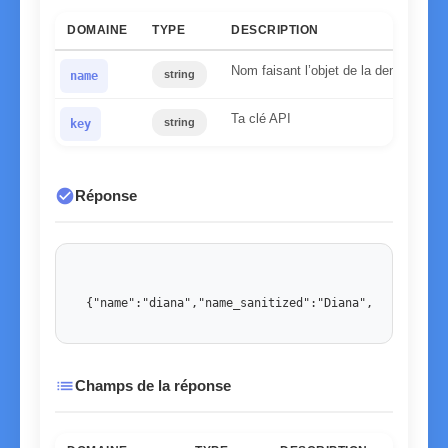
DOMAINE
TYPE
DESCRIPTION
Nom faisant l’objet de la demande
string
name
Ta clé API
string
key
check_circle
Réponse
{"name":"diana","name_sanitized":"Diana","gender":"
list
Champs de la réponse