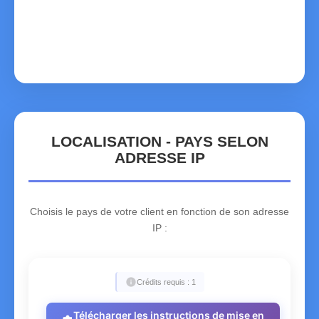
YT
Mayotte
ZA
South Africa
ZM
Zambia
ZW
Zimbabwe
LOCALISATION - PAYS SELON
ADRESSE IP
Choisis le pays de votre client en fonction de son adresse
IP :
info
Crédits requis : 1
Télécharger les instructions de mise en