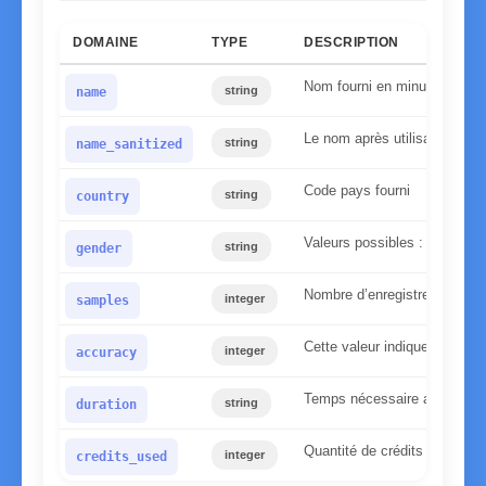
DOMAINE
TYPE
DESCRIPTION
Nom fourni en minuscules
string
name
Le nom après utilisation de n
string
name_sanitized
Code pays fourni
string
country
Valeurs possibles : homme,
string
gender
Nombre d’enregistrements tr
integer
samples
Cette valeur indique la fiabi
integer
accuracy
Temps nécessaire au serveur
string
duration
Quantité de crédits utilisés
integer
credits_used