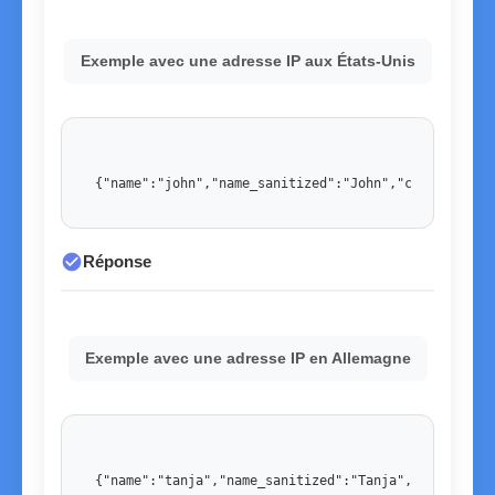
Exemple avec une adresse IP aux États-Unis
{"name":"john","name_sanitized":"John","country":"U
check_circle
Réponse
Exemple avec une adresse IP en Allemagne
{"name":"tanja","name_sanitized":"Tanja","country":