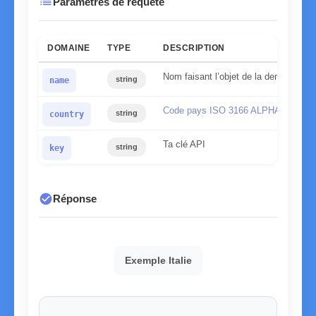
list
Paramètres de requête
DOMAINE
TYPE
DESCRIPTION
Nom faisant l’objet de la demande
string
name
Code pays ISO 3166 ALPHA-2
string
country
Ta clé API
string
key
check_circle
Réponse
Exemple Italie