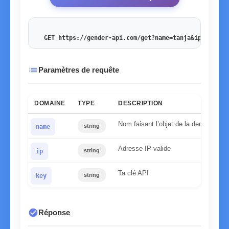
GET https://gender-api.com/get?name=tanja&ip=178.27
list
Paramètres de requête
DOMAINE
TYPE
DESCRIPTION
Nom faisant l’objet de la demande
string
name
Adresse IP valide
string
ip
Ta clé API
string
key
check_circle
Réponse